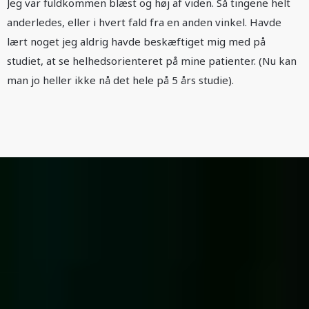
Jeg var fuldkommen blæst og høj af viden. Så tingene helt
anderledes, eller i hvert fald fra en anden vinkel. Havde
lært noget jeg aldrig havde beskæftiget mig med på
studiet, at se helhedsorienteret på mine patienter. (Nu kan
man jo heller ikke nå det hele på 5 års studie).